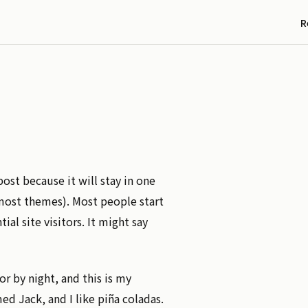
R
post because it will stay in one
 most themes). Most people start
al site visitors. It might say
or by night, and this is my
ed Jack, and I like piña coladas.