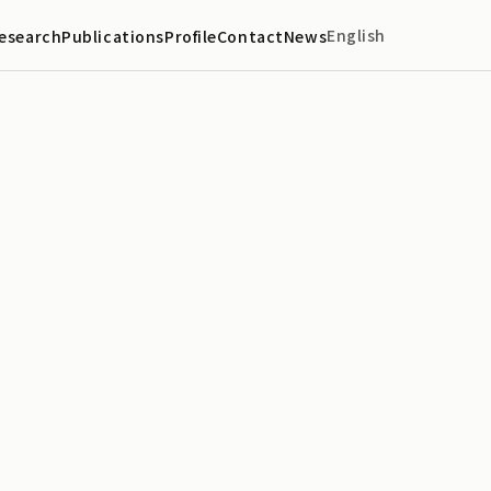
English
esearch
Publications
Profile
Contact
News